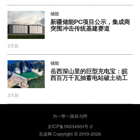
储能
新疆储能PC项目公示，集成商
突围冲击传统基建赛道​
3天前
储能
岳西深山里的巨型充电宝：皖
西百万千瓦抽蓄电站破土动工
3天前
为一带一路鼓与呼
京ICP备19034951号-2
见道网 Copyright © 2019-2026