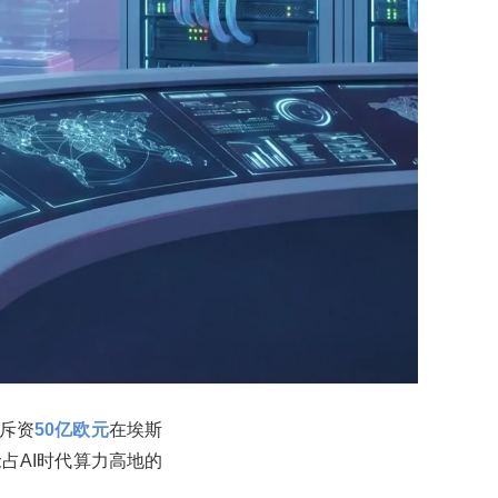
4斥资
50亿欧元
在埃斯
占AI时代算力高地的