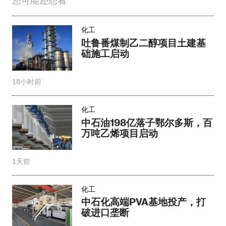
您可能还想看
化工
吐鲁番煤制乙二醇项目土建基
础施工启动
18小时前
化工
中石油198亿落子鄂尔多斯，百
万吨乙烯项目启动
1天前
化工
中石化高端PVA基地投产，打
破进口垄断