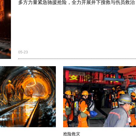
多方力量紧急驰援抢险，全力开展井下搜救与伤员救治
05-23
抢险救灾