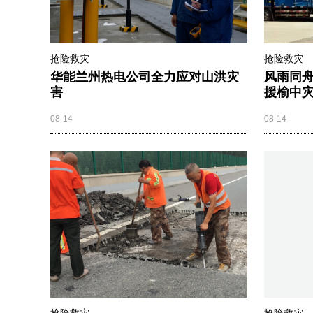
抢险救灾
抢险救灾
华能兰州热电公司全力应对山洪灾
风雨同
害
援榆中灾
08-14
08-14