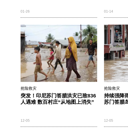
01-26
01-14
抢险救灾
抢险救灾
突发！印尼苏门答腊洪灾已致836
持续强降
人遇难 数百村庄“从地图上消失”
苏门答腊
12-05
12-05