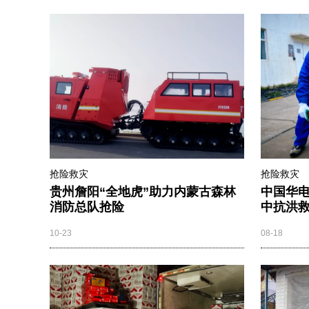
抢险救灾
抢险救灾
贵州詹阳“全地虎”助力内蒙古森林
中国华电
消防总队抢险
中抗洪
10-23
08-18