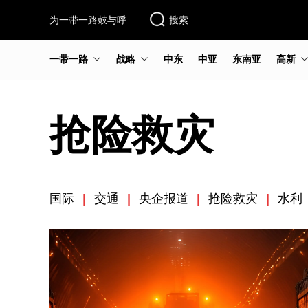
为一带一路鼓与呼
搜索
一带一路
战略
中东
中亚
东南亚
高新
抢险救灾
国际
|
交通
|
央企报道
|
抢险救灾
|
水利