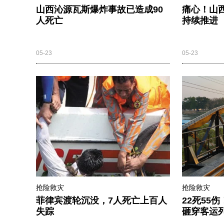
山西沁源瓦斯爆炸事故已造成90
痛心！山
人死亡
持续推进
05-23
05-23
抢险救灾
抢险救灾
菲律宾渡轮沉没，7人死亡上百人
22死55
失踪
砸穿客运