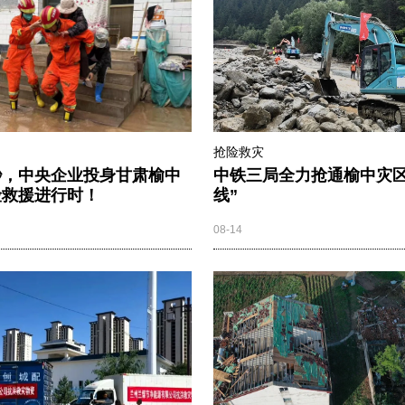
抢险救灾
秒，中央企业投身甘肃榆中
中铁三局全力抢通榆中灾区
险救援进行时！
线”
08-14