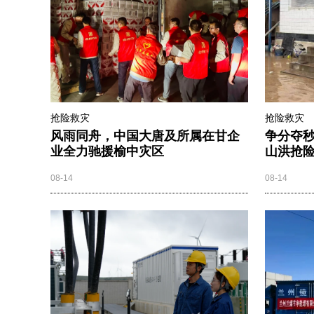
抢险救灾
抢险救灾
风雨同舟，中国大唐及所属在甘企
争分夺
业全力驰援榆中灾区
山洪抢
08-14
08-14