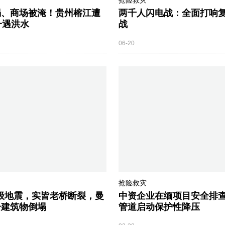
抢险救灾
塌、商场被淹！贵州榕江遭
两千人闪电战：全面打响
一遇洪水
战
06-20
抢险救灾
9级地震，实皆老桥断裂，曼
中资企业在缅项目安全排查
分建筑物倒塌
管道启动保护性降压