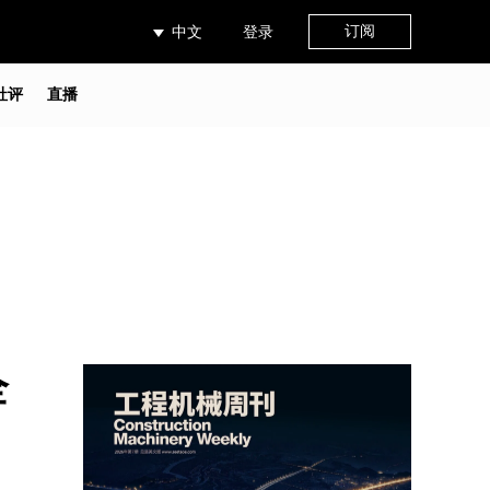
订阅
中文
登录
社评
直播
全