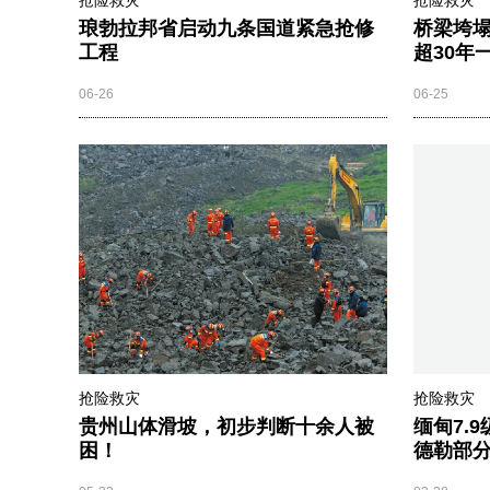
抢险救灾
抢险救灾
琅勃拉邦省启动九条国道紧急抢修
桥梁垮
工程
超30年
06-26
06-25
抢险救灾
抢险救灾
贵州山体滑坡，初步判断十余人被
缅甸7.
困！
德勒部