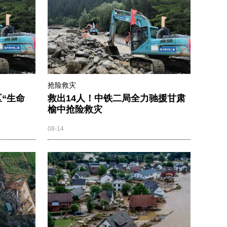
抢险救灾
“生命
救出14人！中铁二局全力驰援甘肃
榆中抢险救灾
08-14