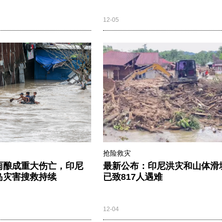
12-05
抢险救灾
雨酿成重大伤亡，印尼
最新公布：印尼洪灾和山体滑
岛灾害搜救持续
已致817人遇难
12-04