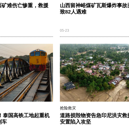
西矿难伤亡惨重，救援
山西留神峪煤矿瓦斯爆炸事故
致82人遇难
05-23
抢险救灾
伤！泰国高铁工地起重机
道路损毁物资告急印尼洪灾救
列车
安置陷入攻坚