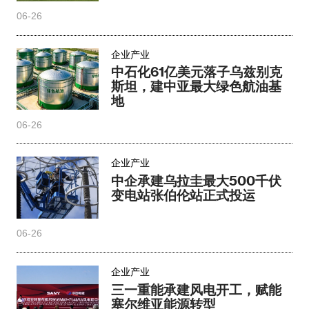
06-26
企业产业
中石化61亿美元落子乌兹别克
斯坦，建中亚最大绿色航油基
地
06-26
企业产业
中企承建乌拉圭最大500千伏
变电站张伯伦站正式投运
06-26
企业产业
三一重能承建风电开工，赋能
塞尔维亚能源转型