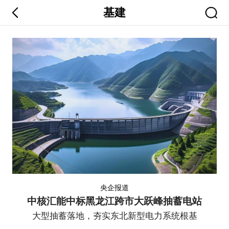
基建
央企报道
中核汇能中标黑龙江跨市大跃峰抽蓄电站
大型抽蓄落地，夯实东北新型电力系统根基