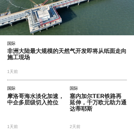
国际
非洲大陆最大规模的天然气开发即将从纸面走向
施工现场
1天前
国际
国际
摩洛哥海水淡化加速，
塞内加尔TER铁路再
中企多层级切入抢位
延伸，千万欧元助力通
达蒂耶斯
1天前
2天前