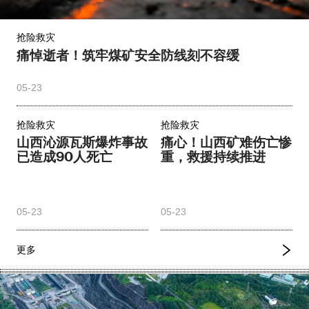
抢险救灾
痛悼逝者！筑牢煤矿安全防线刻不容缓
05-23
抢险救灾
抢险救灾
山西沁源瓦斯爆炸事故
痛心！山西矿难伤亡惨
已造成90人死亡
重，救援持续推进
05-23
05-23
更多