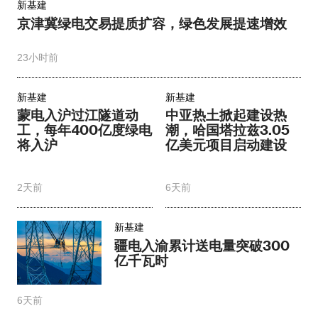
新基建
京津冀绿电交易提质扩容，绿色发展提速增效​
23小时前
新基建
新基建
蒙电入沪过江隧道动
中亚热土掀起建设热
工，每年400亿度绿电
潮，哈国塔拉兹3.05
将入沪
亿美元项目启动建设
2天前
6天前
新基建
疆电入渝累计送电量突破300
亿千瓦时
6天前