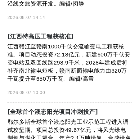
沿线文旅资源开发。编辑/闵静
2026.08.07 14:14
[江西特高压工程获核准]
江西赣江至赣南1000千伏交流输变电工程获核
准。项目动态投资72.18亿元，新建600万千伏安
变电站及双回线路298.9千米，2028年建成后将
补齐南北输电短板，赣南断面输电能力由320万
千瓦提升至650万千瓦。编辑/高雪
2026.08.07 10:00
[全球首个液态阳光项目冲刺投产]
鄂尔多斯全球首个液态阳光工业示范工程进入调
试攻坚期。项目总投资49.67亿元，将风光绿电
制氢与煤化工耦合，年产2.1万吨绿氢、合成绿色