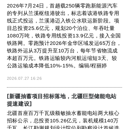
2026年7月24日，首趟载250辆零跑新能源汽车
的专列从兰溪枢纽港驶出，标志着该港铁路专用
线正式投运，兰溪港迈入铁公水联运新阶段。项
目总投资25.6亿元，规划20个泊位、年吞吐量
1080万吨，铁路专用线投资13.9亿元，接入全国
铁路网。零跑预计2026年金华区域发运65万台，
铁路外运从3万提升至10万台，每年节省物流成
本超百万元。铁路运输较内河航运缩短3天、较
公路运输成本降低10%-15%。编辑/程丽婷
2026.07.27 16:26
[新疆抽蓄项目招标落地，北疆巨型储能电站
提速建设]
北疆首座百万千瓦级额敏抽水蓄能电站两大核心
招标公示，总投资105.26亿元，装机规模140万
千瓦。长江勘测规划设计院位列勘察设计首候选