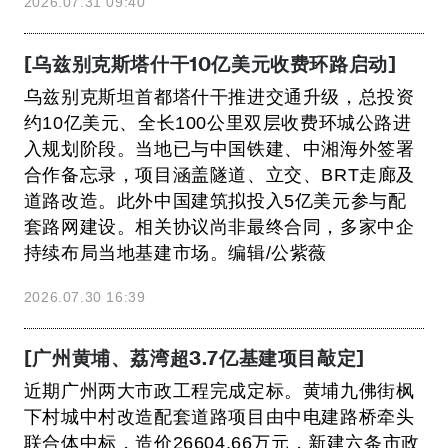
2026.07.31 09:40
[乌兹别克斯塔什干10亿美元收费环路启动]
乌兹别克斯坦首都塔什干推进交通升级，总投资
约10亿美元、全长100公里双层收费环城公路进
入规划阶段。当地已与中国铁建、中湘海外签署
合作备忘录，项目涵盖隧道、立交、BRT走廊及
道路改造。此外中国建筑拟投入5亿美元参与配
套路网建设。相关协议尚非最终合同，多家中企
持续布局当地基建市场。编辑/公紫薇
2026.07.30 16:39
[广州黄埔、荔湾超3.7亿基建项目敲定]
近期广州两大市政工程完成定标。黄埔九佛街枫
下村城中村改造配套道路项目由中电建路桥牵头
联合体中标，造价26604.66万元，新建六条市政