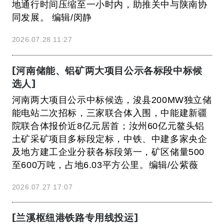
地通行时间压缩至一小时内，助推关中与陕南协
同发展。 编辑/闵静
2026.07.28 11:27
[河南储能、铝矿两大项目公示各标段中标候
选人]
河南两大项目公示中标候选，浚县200MW独立储
能电站二次招标，三家联合体入围，中能建新疆
院联合体报价近8亿元居首；汝州60亿元鳌头铝
土矿采矿项目多标段定标，中铁、中建多家央企
及地方建工企业分获各标段第一，矿区储量500
至600万吨，占地6.03平方公里。编辑/公紫薇
2026.07.27 17:07
[兰溪枢纽港铁路专用线投运]