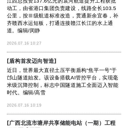
江西总投资137.6亿元的袁河航道提升工程获批
动工，由省港口集团负责建设，线路全长103.5
公里，按Ⅲ级航道标准改造，贯通新余宜春，补
齐赣西水运短板，打通连接赣江长江的水上通
道。编辑/闵静
2026.07.16 10:27
[盾构首发迈向智造]
近日，世界最大直径土压平衡盾构“焦平一号”于
邙山隧道始发。该设备搭载AI管控平台，实现毫
米级沉降控制，标志中国隧道施工全面迈入智能
时代。编辑/高雪
2026.07.16 10:19
[广西北流市塘岸共享储能电站（一期）工程