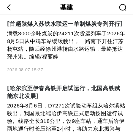
基建
[首趟陕煤入苏铁水联运一单制煤炭专列开行]
满载3000余吨煤炭的24211次货运列车于2026年
8月5日从中鸡车站缓缓驶出，一路南下开往江苏
杨屯站，随后经徐州港转由水路运输，最终抵达
邳州港。编辑/程丽婷
2026.08.07 15:27
[哈尔滨至伊春高铁开启试运行，北国高铁赋
能东北发展]
2026年8月6日，D7271次试验动车组从哈尔滨站
驶出，我国最北端哈伊高铁正式启动按图运行试
验。线路全长318公里，设9座车站，通车后哈伊
两地通行时长压缩至2小时，将助力东北振兴与