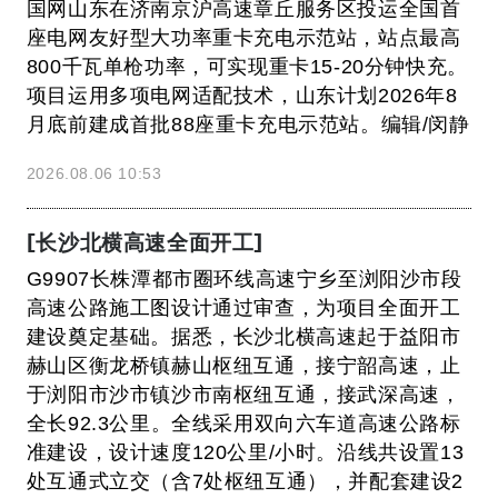
国网山东在济南京沪高速章丘服务区投运全国首
座电网友好型大功率重卡充电示范站，站点最高
800千瓦单枪功率，可实现重卡15‑20分钟快充。
项目运用多项电网适配技术，山东计划2026年8
月底前建成首批88座重卡充电示范站。编辑/闵静
2026.08.06 10:53
[长沙北横高速全面开工]
G9907长株潭都市圈环线高速宁乡至浏阳沙市段
高速公路施工图设计通过审查，为项目全面开工
建设奠定基础。据悉，长沙北横高速起于益阳市
赫山区衡龙桥镇赫山枢纽互通，接宁韶高速，止
于浏阳市沙市镇沙市南枢纽互通，接武深高速，
全长92.3公里。全线采用双向六车道高速公路标
准建设，设计速度120公里/小时。沿线共设置13
处互通式立交（含7处枢纽互通），并配套建设2