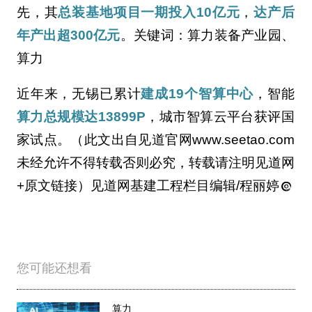
先，其
总装基地项目一期投入10亿元
，
达产后
年产出超300亿元
。关键词：算力装备产业园、
算力
近年来，无锡已累计
建成19个智算中心
，智能
算力总规模达13899P
，城市智算云平台获评国
家试点。（此文出自见道官网www.seetao.com
未经允许不得转载否则必究，转载请注明见道网
+原文链接）见道网基建工程栏目编辑/程丽婷
您可能还想看
算力