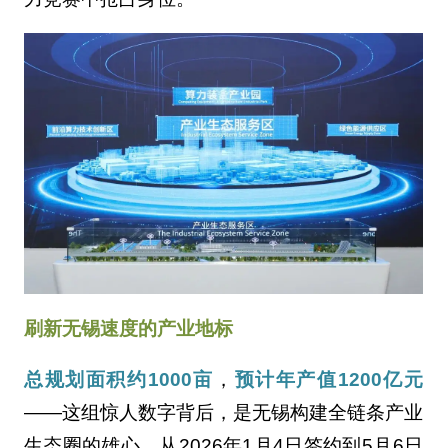
刷新无锡速度的产业地标
总规划面积约1000亩
，
预计年产值1200亿元
——这组惊人数字背后，是无锡构建全链条产业
生态圈的雄心。从2026年1月4日签约到5月6日