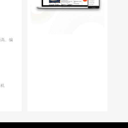
新高。编
装机