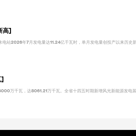
新高]
电站2026年7月发电量达11.24亿千瓦时，单月发电量创投产以来历史
]
000万千瓦，达8061.21万千瓦。全省十四五时期新增风光新能源发电