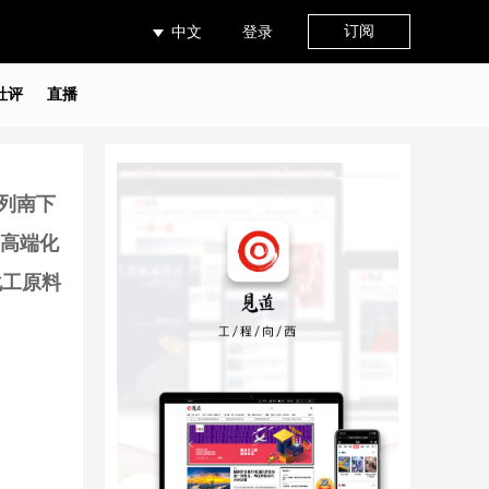
订阅
中文
登录
社评
直播
列南下
"高端化
化工原料