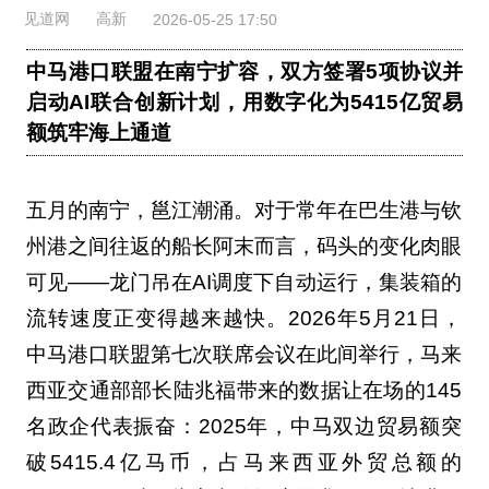
见道网
高新
2026-05-25 17:50
中马港口联盟在南宁扩容，双方签署5项协议并
启动AI联合创新计划，用数字化为5415亿贸易
额筑牢海上通道
五月的南宁，邕江潮涌。对于常年在巴生港与钦
州港之间往返的船长阿末而言，码头的变化肉眼
可见——龙门吊在AI调度下自动运行，集装箱的
流转速度正变得越来越快。2026年5月21日，
中马港口联盟第七次联席会议在此间举行，马来
西亚交通部部长陆兆福带来的数据让在场的145
名政企代表振奋：2025年，中马双边贸易额突
破5415.4亿马币，占马来西亚外贸总额的