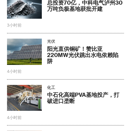
总投资70亿，中科电气泸州30
万吨负极基地获批开建
3小时前
光伏
阳光直供铜矿！赞比亚
220MW光伏跳出水电依赖陷
阱
4小时前
化工
中石化高端PVA基地投产，打
破进口垄断
4小时前