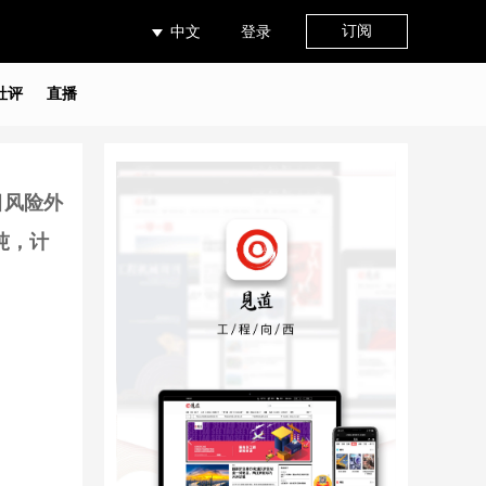
订阅
中文
登录
社评
直播
目风险外
吨，计