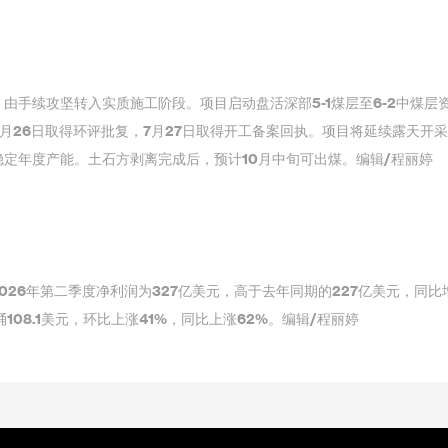
由手续攻坚转入实质施工阶段。项目启动盘活深部5-1煤层至6-2中煤层
月26日取得环评批复，7月27日取得开工备案回执。项目将延续露天开
定年度产能。土石方剥离完成后，预计10月中旬可出煤。编辑/程丽婷
026年第二季度净利润为327亿美元，高于去年同期的227亿美元，同比
08.1美元，环比上涨41%，同比上涨62%。编辑/程丽婷