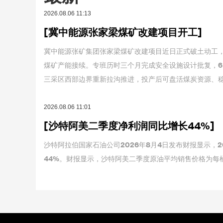
2026.08.06 11:13
[冀中能源张家梁煤矿改建项目开工]
冀中能源张矿集团张家梁煤矿改建项目近日正式破土动工，
煤矿产能接续。专班历时三个月完成安全设施设计批复，6
三采区西部边界重新拉沟推进，投产后可盘活煤炭资源、稳
2026.08.06 11:01
[沙特阿美二季度净利润同比增长44%]
沙特阿拉伯国家石油公司2026年8月4日发布财报显示，2
44%。财报显示，沙特阿美二季度原油平均销售价格为每桶1