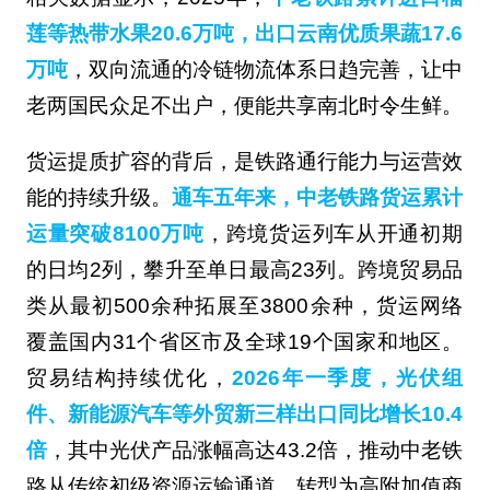
莲等热带水果20.6万吨，出口云南优质果蔬17.6
万吨
，双向流通的冷链物流体系日趋完善，让中
老两国民众足不出户，便能共享南北时令生鲜。
货运提质扩容的背后，是铁路通行能力与运营效
能的持续升级。
通车五年来，中老铁路货运累计
运量突破8100万吨
，跨境货运列车从开通初期
的日均2列，攀升至单日最高23列。跨境贸易品
类从最初500余种拓展至3800余种，货运网络
覆盖国内31个省区市及全球19个国家和地区。
贸易结构持续优化，
2026年一季度，光伏组
件、新能源汽车等外贸新三样出口同比增长10.4
倍
，其中光伏产品涨幅高达43.2倍，推动中老铁
路从传统初级资源运输通道，转型为高附加值商