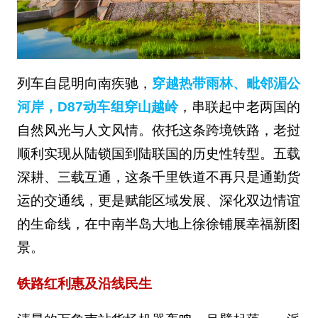
列车自昆明向南疾驰，
穿越热带雨林、毗邻湄公
河岸，D87动车组穿山越岭
，串联起中老两国的
自然风光与人文风情。依托这条跨境铁路，老挝
顺利实现从陆锁国到陆联国的历史性转型。五载
深耕、三载互通，这条千里铁道不再只是通勤货
运的交通线，更是赋能区域发展、深化双边情谊
的生命线，在中南半岛大地上徐徐铺展幸福新图
景。
铁路红利惠及沿线民生