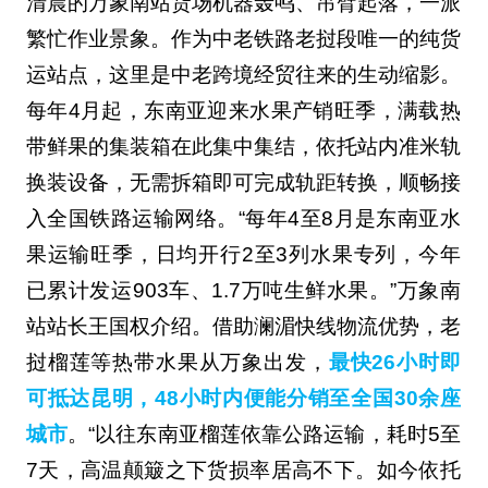
清晨的万象南站货场机器轰鸣、吊臂起落，一派
繁忙作业景象。作为中老铁路老挝段唯一的纯货
运站点，这里是中老跨境经贸往来的生动缩影。
每年4月起，东南亚迎来水果产销旺季，满载热
带鲜果的集装箱在此集中集结，依托站内准米轨
换装设备，无需拆箱即可完成轨距转换，顺畅接
入全国铁路运输网络。“每年4至8月是东南亚水
果运输旺季，日均开行2至3列水果专列，今年
已累计发运903车、1.7万吨生鲜水果。”万象南
站站长王国权介绍。借助澜湄快线物流优势，老
挝榴莲等热带水果从万象出发，
最快26小时即
可抵达昆明，48小时内便能分销至全国30余座
城市
。“以往东南亚榴莲依靠公路运输，耗时5至
7天，高温颠簸之下货损率居高不下。如今依托