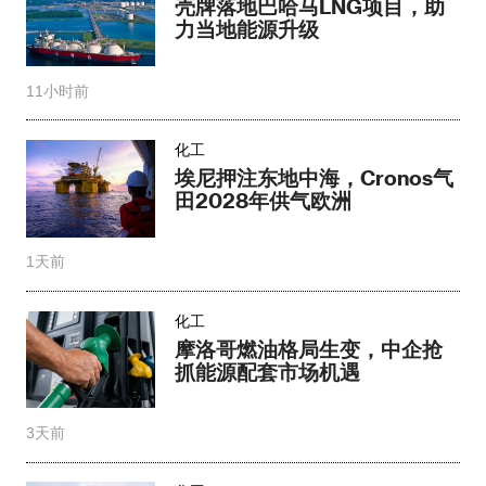
壳牌落地巴哈马LNG项目，助
力当地能源升级​
11小时前
化工
埃尼押注东地中海，Cronos气
田2028年供气欧洲
1天前
化工
摩洛哥燃油格局生变，中企抢
抓能源配套市场机遇
3天前