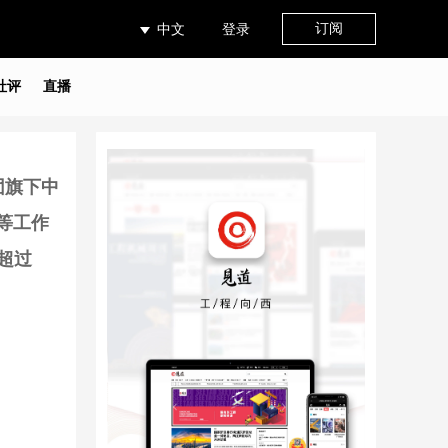
订阅
中文
登录
社评
直播
团旗下中
等工作
超过