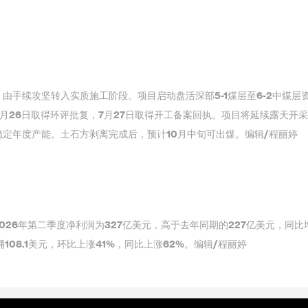
由手续攻坚转入实质施工阶段。项目启动盘活深部5-1煤层至6-2中煤层
月26日取得环评批复，7月27日取得开工备案回执。项目将延续露天开
定年度产能。土石方剥离完成后，预计10月中旬可出煤。编辑/程丽婷
026年第二季度净利润为327亿美元，高于去年同期的227亿美元，同比
08.1美元，环比上涨41%，同比上涨62%。编辑/程丽婷