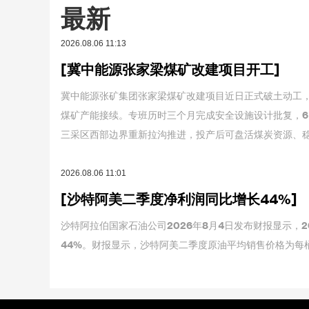
最新
2026.08.06 11:13
[冀中能源张家梁煤矿改建项目开工]
冀中能源张矿集团张家梁煤矿改建项目近日正式破土动工，
煤矿产能接续。专班历时三个月完成安全设施设计批复，6
三采区西部边界重新拉沟推进，投产后可盘活煤炭资源、稳
2026.08.06 11:01
[沙特阿美二季度净利润同比增长44%]
沙特阿拉伯国家石油公司2026年8月4日发布财报显示，2
44%。财报显示，沙特阿美二季度原油平均销售价格为每桶1