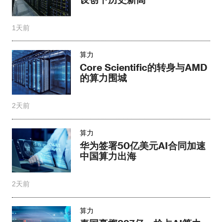
1天前
算力
Core Scientific的转身与AMD
的算力围城
2天前
算力
华为签署50亿美元AI合同加速
中国算力出海
2天前
算力