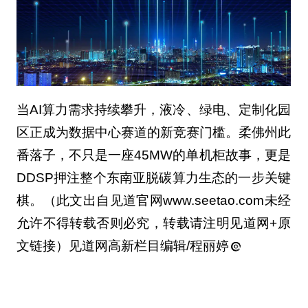
当AI算力需求持续攀升，液冷、绿电、定制化园
区正成为数据中心赛道的新竞赛门槛。柔佛州此
番落子，不只是一座45MW的单机柜故事，更是
DDSP押注整个东南亚脱碳算力生态的一步关键
棋。（此文出自见道官网www.seetao.com未经
允许不得转载否则必究，转载请注明见道网+原
文链接）见道网高新栏目编辑/程丽婷