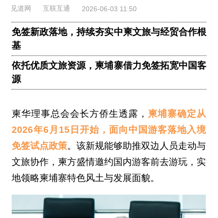
见道网
互联互通
2026-06-03 11:50
免签新政落地，持续夯实中柬文旅与经贸合作根
基
依托优质文旅资源，柬埔寨借力免签拓宽中国客
源
柬华理事总会会长方侨生透露，
柬埔寨确定从
2026年6月15日开始，面向中国游客落地入境
免签试点政策
。该新规能够助推双边人员走动与
文旅协作，柬方盛情邀约国内游客前去游玩，实
地领略柬埔寨特色风土与发展面貌。