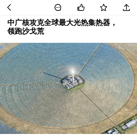
中广核攻克全球最大光热集热器，
领跑沙戈荒