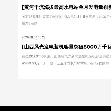
[黄河干流海拔最高水电站单月发电量创
国家能源集团青海公司玛尔挡水电站8月5日消息，玛尔挡水
辑/程丽婷
2026.08.07 15:27
[山西风光发电装机容量突破8000万千瓦
截至2026年6月底，山西省风光新能源发电装机容量突破8
4500.91万千瓦，较十三五末增长137.11%。编辑/程丽婷