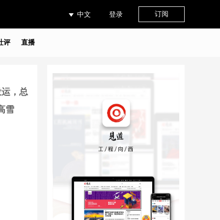
订阅
中文
登录
社评
直播
投运，总
高雪