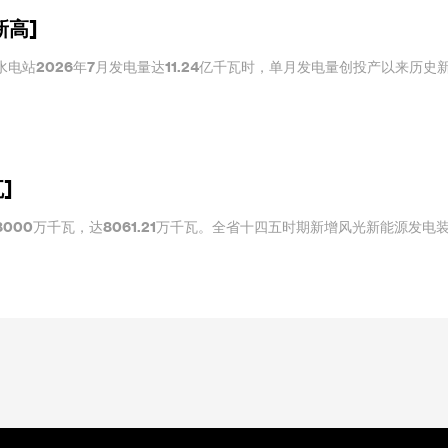
新高]
电站2026年7月发电量达11.24亿千瓦时，单月发电量创投产以来历史
]
000万千瓦，达8061.21万千瓦。全省十四五时期新增风光新能源发电