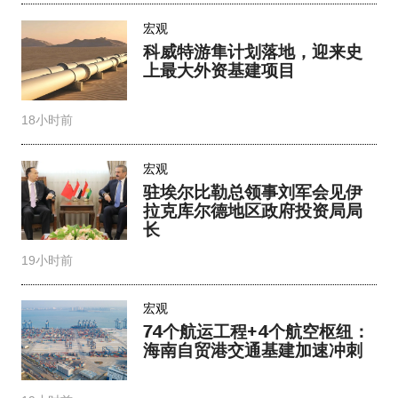
宏观
科威特游隼计划落地，迎来史
上最大外资基建项目
18小时前
宏观
驻埃尔比勒总领事刘军会见伊
拉克库尔德地区政府投资局局
长
19小时前
宏观
74个航运工程+4个航空枢纽：
海南自贸港交通基建加速冲刺