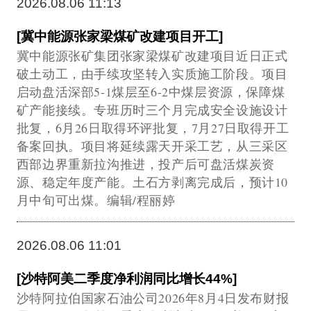
2026.08.06 11:13
[冀中能源张家梁煤矿改建项目开工]
冀中能源张矿集团张家梁煤矿改建项目近日正式
破土动工，由手续攻坚转入实质施工阶段。项目
启动盘活深部5-1煤层至6-2中煤层资源，保障煤
矿产能接续。专班历时三个月完成安全设施设计
批复，6月26日取得环评批复，7月27日取得开工
备案回执。项目将延续露天开采工艺，从三采区
西部边界重新拉沟推进，投产后可盘活煤炭资
源、稳定年度产能。土石方剥离完成后，预计10
月中旬可出煤。编辑/程丽婷
2026.08.06 11:01
[沙特阿美二季度净利润同比增长44%]
沙特阿拉伯国家石油公司2026年8月4日发布财报