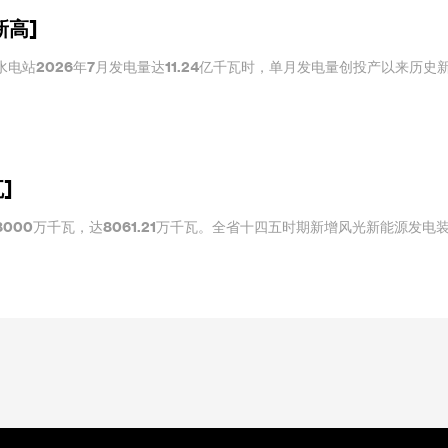
新高]
电站2026年7月发电量达11.24亿千瓦时，单月发电量创投产以来历史
]
000万千瓦，达8061.21万千瓦。全省十四五时期新增风光新能源发电