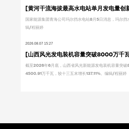
[黄河干流海拔最高水电站单月发电量创
国家能源集团青海公司玛尔挡水电站8月5日消息，玛尔挡水
辑/程丽婷
2026.08.07 15:27
[山西风光发电装机容量突破8000万千瓦
截至2026年6月底，山西省风光新能源发电装机容量突破8
4500.91万千瓦，较十三五末增长137.11%。编辑/程丽婷