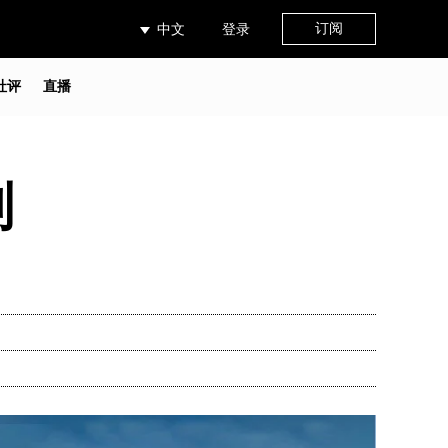
订阅
中文
登录
社评
直播
划