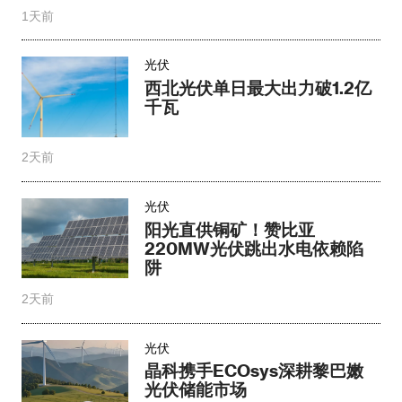
1天前
光伏
西北光伏单日最大出力破1.2亿
千瓦
2天前
光伏
阳光直供铜矿！赞比亚
220MW光伏跳出水电依赖陷
阱
2天前
光伏
晶科携手ECOsys深耕黎巴嫩
光伏储能市场