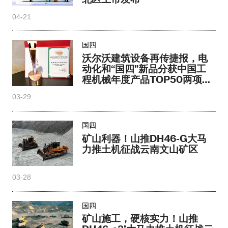
04-21
国四
沃尔沃建筑设备再传捷报，电
动化和“国四”新品分获中国工
程机械年度产品TOP50两项大
奖
03-29
国四
矿山利器！山推DH46-G大马
力推土机征战云南文山矿区
03-28
国四
矿山施工，硬核实力！山推