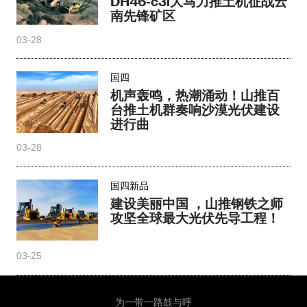
DH46-c3i大马力推土机征战云
南先锋矿区
03-28
国四
机声轰鸣，热潮涌动！山推百
台推土机群奏响沙漠光伏建设
进行曲
03-28
国四新品
建设美丽中国 ，山推钢铁之师
攻坚全球最大光伏先导工程！
03-25
为一带一路鼓与呼