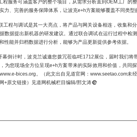
h工程服务可涵盖客户的整个项目，从需求分析直到OEM工厂的
实力、完善的服务保障体系，让波克e+h方案能够覆盖不同类型
互联工程与调试是其一大亮点，将产品与网关设备相连，收集和
据数据提出新机器的研发建议。通过联合调试在运行过程中检
和性能并归档数据进行分析，能够为产品更新提供参考依据。
已进入开幕倒计时，波克兰诚邀您拨冗莅临#E1712展位，届时我们将
，为您现场全方位呈现e+h方案带来的实际效用和价值，共同
w.e-bices.org。（此文出自见道官网：www.seetao.co
网+原文链接）见道网机械栏目编辑/邢文涛