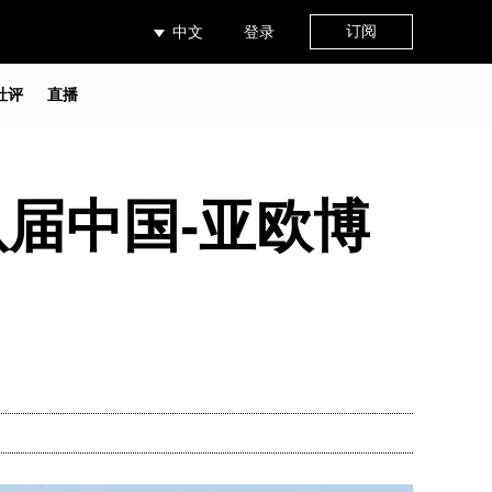
订阅
中文
登录
社评
直播
届中国-亚欧博