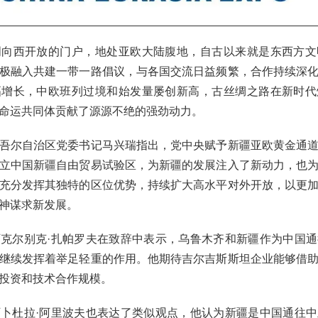
明向西开放的门户，地处亚欧大陆腹地，自古以来就是东西方文
极融入共建一带一路倡议，与各国交流日益频繁，合作持续深
幅增长，中欧班列过境和始发量屡创新高，古丝绸之路在新时代
命运共同体贡献了源源不绝的强劲动力。
吾尔自治区党委书记马兴瑞指出，党中央赋予新疆亚欧黄金通
立中国新疆自由贸易试验区，为新疆的发展注入了新动力，也
充分发挥其独特的区位优势，持续扩大高水平对外开放，以更
神谋求新发展。
克尔别克·扎帕罗夫在致辞中表示，乌鲁木齐和新疆作为中国
继续发挥着举足轻重的作用。他期待吉尔吉斯斯坦企业能够借
投资和技术合作规模。
卜杜拉·阿里波夫也表达了类似观点，他认为新疆是中国通往