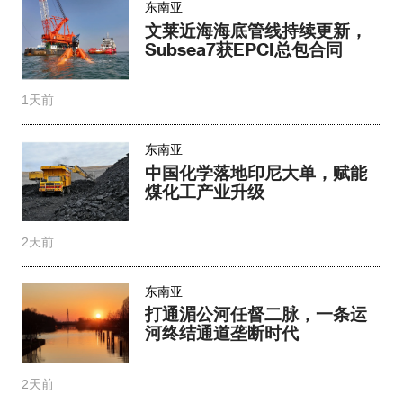
东南亚
文莱近海海底管线持续更新，
Subsea7获EPCI总包合同
1天前
东南亚
中国化学落地印尼大单，赋能
煤化工产业升级​
2天前
东南亚
打通湄公河任督二脉，一条运
河终结通道垄断时代
2天前