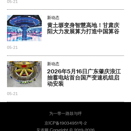
05-21
新动态
黄土塬变身智慧高地！甘肃庆
阳大力发展算力打造中国算谷
05-21
新动态
2026年5月16日广东肇庆浪江
抽蓄电站首台国产变速机组启
动安装
05-21
为一带一路鼓与呼
京ICP备19034951号-2
见道网 Copyright © 2019-2026