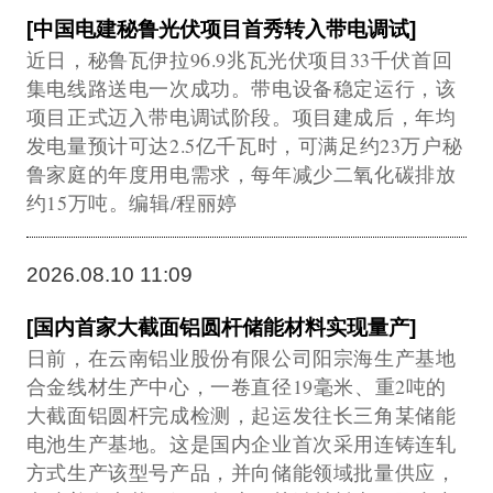
[中国电建秘鲁光伏项目首秀转入带电调试]
近日，秘鲁瓦伊拉96.9兆瓦光伏项目33千伏首回
集电线路送电一次成功。带电设备稳定运行，该
项目正式迈入带电调试阶段。项目建成后，年均
发电量预计可达2.5亿千瓦时，可满足约23万户秘
鲁家庭的年度用电需求，每年减少二氧化碳排放
约15万吨。编辑/程丽婷
2026.08.10 11:09
[国内首家大截面铝圆杆储能材料实现量产]
日前，在云南铝业股份有限公司阳宗海生产基地
合金线材生产中心，一卷直径19毫米、重2吨的
大截面铝圆杆完成检测，起运发往长三角某储能
电池生产基地。这是国内企业首次采用连铸连轧
方式生产该型号产品，并向储能领域批量供应，