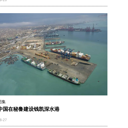
9-20
图集
中国在秘鲁建设钱凯深水港
8-27