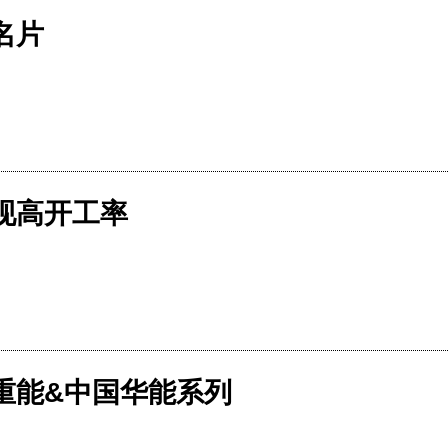
名片
现高开工率
重能&中国华能系列