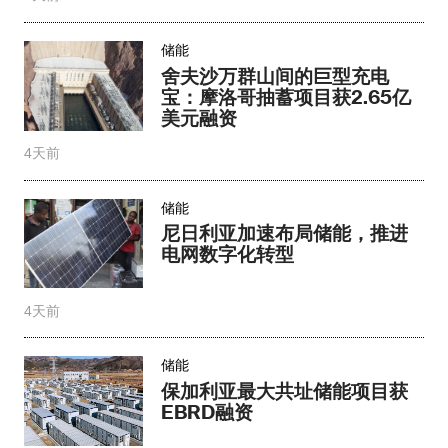
储能
舍夫沙万群山间的巨型充电
宝：摩洛哥抽蓄项目获2.65亿
美元融资
4天前
储能
尼日利亚加速布局储能，推进
电网数字化转型
4天前
储能
保加利亚最大共址储能项目获
EBRD融资