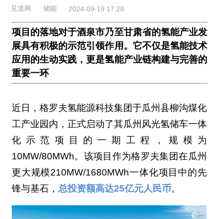
见道网
储能
2024-09-19 17:28
项目的落地对于酒泉市乃至甘肃省的氢能产业发
展具有积极的示范引领作用。它不仅是氢能技术
应用的生动实践，更是氢能产业链构建与完善的
重要一环
近日，格罗夫氢能源科技集团于瓜州县柳沟煤化
工产业园内，正式启动了其瓜州风光氢储车一体
化示范项目的一期工程，规模为
10MW/80MWh。该项目作为格罗夫集团在瓜州
更大规模210MW/1680MWh一体化项目中的先
锋与基石，
总投资额高达25亿元人民币
。