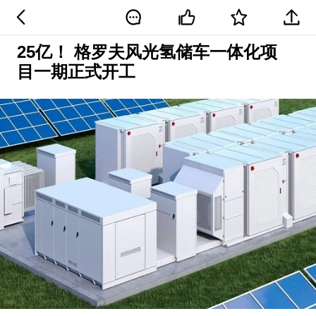
25亿！ 格罗夫风光氢储车一体化项
目一期正式开工