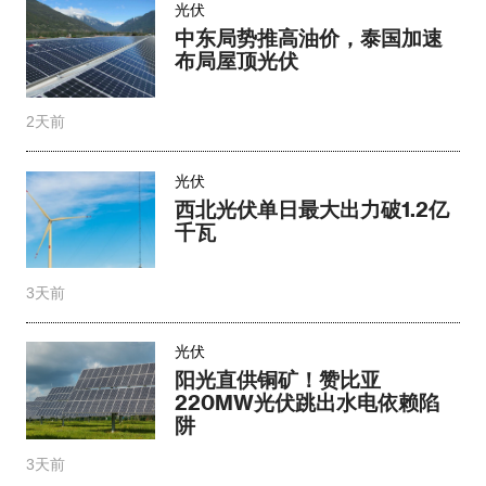
光伏
中东局势推高油价，泰国加速
布局屋顶光伏
2天前
光伏
西北光伏单日最大出力破1.2亿
千瓦
3天前
光伏
阳光直供铜矿！赞比亚
220MW光伏跳出水电依赖陷
阱
3天前