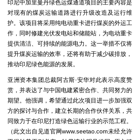
印尼中加里曼丹绿色运煤通道项目的主要内容是
对现有的煤炭运输道路进行升级改造及运行维
护。该项目将采用纯电动重卡进行煤炭的外运工
作，同时修建光伏发电站和储能站，为电动重卡
提供清洁、可持续的能源电力。这一举措不仅将
提升煤炭运输的效率，还将有助于减少碳排放，
推动印尼绿色能源的发展。
亚洲资本集团总裁阿古斯·安华对此表示高度赞
赏，并表达了与中国电建紧密合作、共同努力的
期望。他强调，希望通过此次项目进一步加强双
方的探讨与合作，建立长期的合作伙伴关系，共
同致力于在印尼打造绿色运输行业的示范工程。
（此文出自见道官网www.seetao.com未经允许