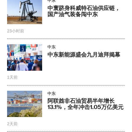
中东
中寰跻身科威特石油供应链，
国产油气装备闯中东
23小时前
中东
中东新能源盛会九月迪拜揭幕
1天前
中东
阿联酋非石油贸易半年增长
13.1%，全年冲击1.05万亿美元
2天前