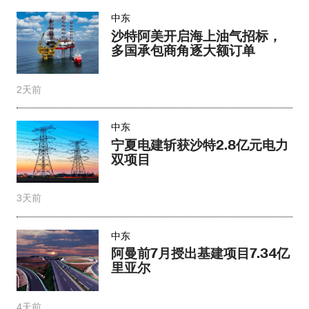
中东
沙特阿美开启海上油气招标，
多国承包商角逐大额订单
2天前
中东
宁夏电建斩获沙特2.8亿元电力
双项目
3天前
中东
阿曼前7月授出基建项目7.34亿
里亚尔
4天前