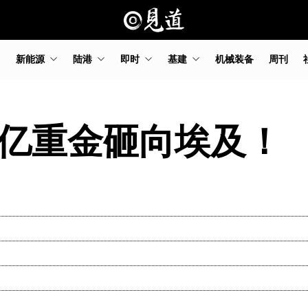
新能源
陆港
即时
基建
机械装备
周刊
9亿重金砸向埃及！