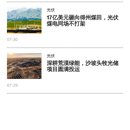
光伏
17亿美元砸向得州煤田，光伏
煤电同场不打架
07-30
光伏
深耕荒漠绿能，沙坡头牧光储
项目圆满投运
07-29