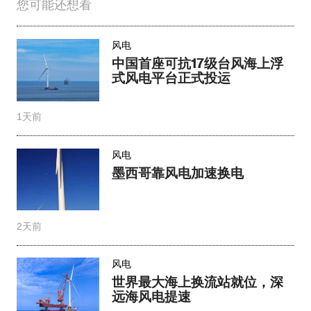
您可能还想看
风电
中国首座可抗17级台风海上浮
式风电平台正式投运
1天前
风电
墨西哥靠风电加速换电
2天前
风电
世界最大海上换流站就位，深
远海风电提速