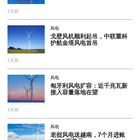
2天前
风电
戈壁风机顺利起吊，中联重科
护航金塔风电首吊
2天前
风电
匈牙利风电扩容：近千兆瓦新
接入容量落地在望
4天前
风电
老挝风电送越南，7个月进账