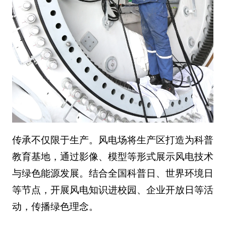
传承不仅限于生产。风电场将生产区打造为科普
教育基地，通过影像、模型等形式展示风电技术
与绿色能源发展。结合全国科普日、世界环境日
等节点，开展风电知识进校园、企业开放日等活
动，传播绿色理念。