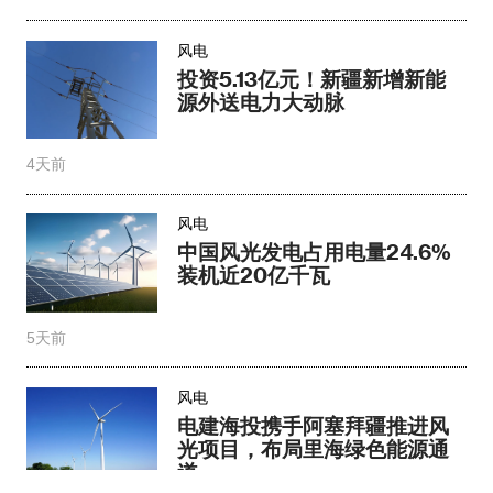
风电
投资5.13亿元！新疆新增新能
源外送电力大动脉
4天前
风电
中国风光发电占用电量24.6%
装机近20亿千瓦
5天前
风电
电建海投携手阿塞拜疆推进风
光项目，布局里海绿色能源通
道