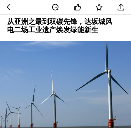
从亚洲之最到双碳先锋，达坂城风
电二场工业遗产焕发绿能新生