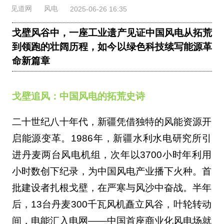
见道网
风电
2025-06-26 16:35
戈壁风谷中，一座工业遗产见证中国风电从拓荒
到领跑的壮阔历程，如今以绿色科技续写能源革
命新篇章
戈壁追风：中国风电的拓荒史诗
二十世纪八十年代，新疆凭借独特的风能资源开
启能源变革。1986年，新疆水利水电研究所引
进丹麦两台风电机组，次年以3700小时年利用
小时数创下纪录，为中国风电产业播下火种。首
批建设者扎根戈壁，在严寒与风沙中奋战。半年
后，13台丹麦300千瓦风机矗立风谷，叶轮转动
间，电能汇入电网——中国首座商业化风电场就