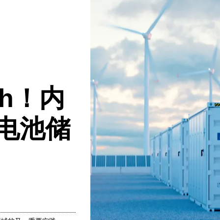
Wh！内
电池储