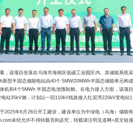
看，该项目坐落在乌海市海南区低碳工业园区内。其储能系统
0MWh新型半固态储能电站由40个 5MW/20MWh半固态储能单元
体机和4个5MWh 半固态电池预制舱。在电力接入方面，该项目
压变电站35kV侧，计划以一回110kV线路接入红泥湾220kV变电站1
于2025年6月26日开工建设，建设单位为中绿电（乌海）储能
etao.com未经允许不得转载否则必究，转载请注明见道网+原文