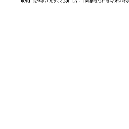
该项目是继浙江龙泉示范项目后，半固态电池在电网侧储能