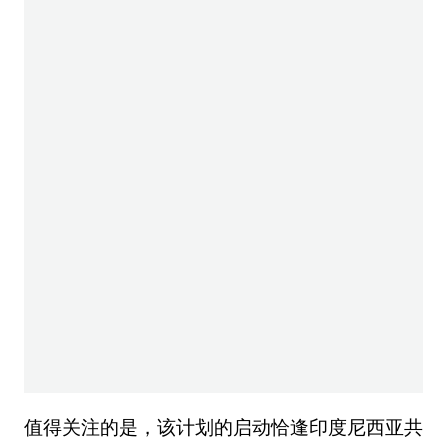
值得关注的是，该计划的启动恰逢印度尼西亚共
和国政府批准《2034年可再生能源发展规划》
两个月后。根据这份规划文件，到2034年，印
度尼西亚共和国将新增42.6吉瓦可再生能源发电
能力和10.3吉瓦储能设施，其中光伏发电将占据
最大份额（17.1吉瓦）。此次农村电气化项目的