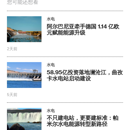
您可能还想看
水电
阿尔巴尼亚牵手德国 1.14 亿欧
元赋能能源升级
2天前
水电
58.95亿投资落地澜沧江，曲孜
卡水电站启动建设
5天前
水电
不只建电站，更要建标准：帕
米尔水电能源转型新路径