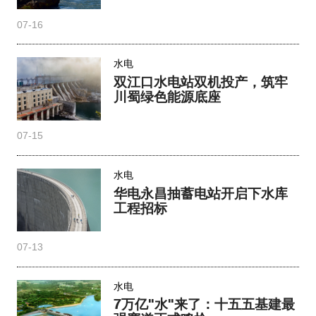
07-16
水电
双江口水电站双机投产，筑牢
川蜀绿色能源底座
07-15
水电
华电永昌抽蓄电站开启下水库
工程招标
07-13
水电
7万亿"水"来了：十五五基建最