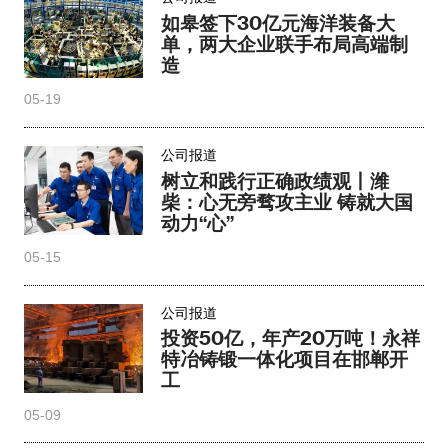
如皋签下30亿元海洋装备大
单，两大企业联手布局高端制
造
05-19
公司报道
树立和践行正确政绩观丨潍
柴：心无旁骛攻主业 铸就大国
动力“心”
05-15
公司报道
投资50亿，年产20万吨！永祥
特冶铸锻一体化项目在邯郸开
工
05-09