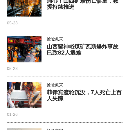
痛心！山西矿难伤亡惨重，救
援持续推进
05-23
抢险救灾
山西留神峪煤矿瓦斯爆炸事故
已致82人遇难
05-23
抢险救灾
菲律宾渡轮沉没，7人死亡上百
人失踪
01-26