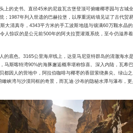
头上的史书。直径45米的尼兹瓦古堡登顶可俯瞰椰枣园与古城
统；1987年列入世遗的巴赫拉堡，以厚重泥砖墙见证了古代贸
斯大清真寺，4343平方米的手工波斯地毯与镶满60万颗水晶
令人惊叹的是公元前500年的阿夫拉贾灌溉系统，至今仍滋养
人的底色。3165公里海岸线上，达亚马尼亚特群岛的清澈海水
，马斯喀特湾90%的海豚邂逅概率堪称惊喜。深入内陆，瓦希
贝都因人的营地中，阿拉伯咖啡与椰枣的香甜萦绕鼻尖。绿山之上
俯瞰峡湾与沙漠同框的奇景，而瓦迪·沙布的隐秘水潭与瀑布，更