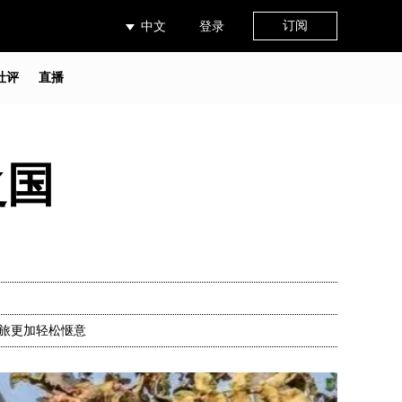
订阅
中文
登录
社评
直播
之国
旅更加轻松惬意