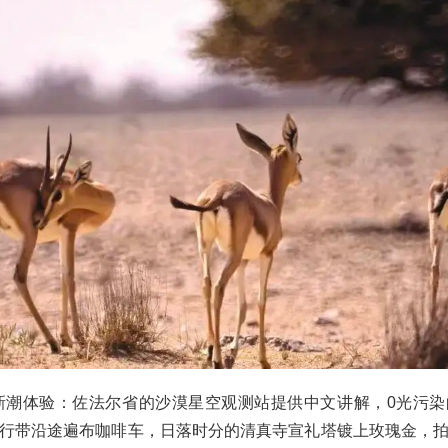
添新潮体验：佐法尔省的沙漠星空观测站提供中文讲解，0光污
行带沿途遍布咖啡车，日落时分的清真寺宣礼塔镀上玫瑰金，