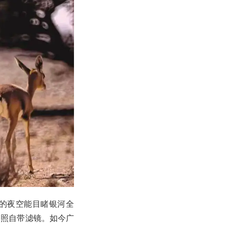
染的夜空能目睹银河全
拍照自带滤镜。如今广