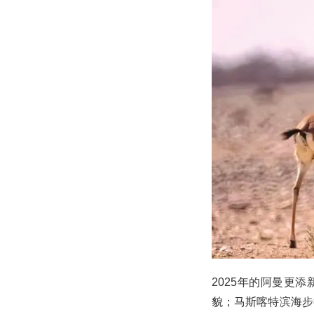
2025年的阿曼更
貌；马斯喀特滨海步