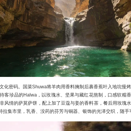
文化密码。国菜Shuwa将羊肉用香料腌制后裹香蕉叶入地坑慢烤
待客珍品的Halwa，以玫瑰水、坚果与藏红花熬制，口感软糯
非风情的萨莫萨饼，配上加了豆蔻与姜的香料茶，餐后用玫瑰
lity。穆特拉集市里，乳香、没药的芬芳与铜器、银饰的光泽交织，随