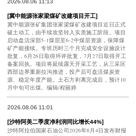
2026.08.06 11:13
[冀中能源张家梁煤矿改建项目开工]
冀中能源张矿集团张家梁煤矿改建项目近日正式
破土动工，由手续攻坚转入实质施工阶段。项目
启动盘活深部5-1煤层至6-2中煤层资源，保障煤
矿产能接续。专班历时三个月完成安全设施设计
批复，6月26日取得环评批复，7月27日取得开工
备案回执。项目将延续露天开采工艺，从三采区
西部边界重新拉沟推进，投产后可盘活煤炭资
源、稳定年度产能。土石方剥离完成后，预计10
月中旬可出煤。编辑/程丽婷
2026.08.06 11:01
[沙特阿美二季度净利润同比增长44%]
沙特阿拉伯国家石油公司2026年8月4日发布财报