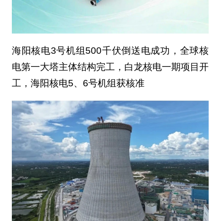
海阳核电3号机组500千伏倒送电成功，全球核
电第一大塔主体结构完工，白龙核电一期项目开
工，海阳核电5、6号机组获核准