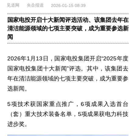
见道网
央企报道
2026-01-15 08:39
国家电投开启十大新闻评选活动、该集团去年在
清洁能源领域的七项主要突破，成为重要参选新
闻
2026年1月13日，国家电投集团开启“2025年度
国家电投集团十大新闻”评选。其中，该集团去
年在清洁能源领域的七项主要突破，成为重要参
选新闻。
5项技术获国家重点推广，6项成果入选首台
（套）重大技术装备名单，5项成果获电力科技
进步奖。