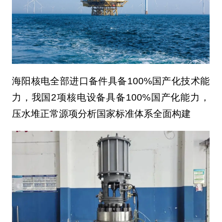
海阳核电全部进口备件具备100%国产化技术能
力，我国2项核电设备具备100%国产化能力，
压水堆正常源项分析国家标准体系全面构建