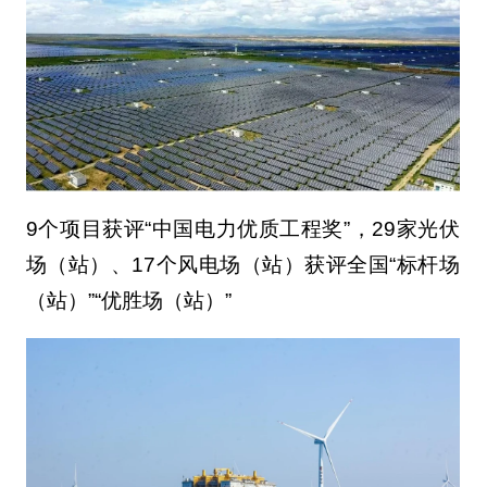
9个项目获评“中国电力优质工程奖”，29家光伏
场（站）、17个风电场（站）获评全国“标杆场
（站）”“优胜场（站）”