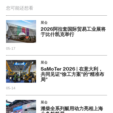
您可能还想看
展会
2026阿拉套国际贸易工业展将
于比什凯克举行
05-17
展会
SaMoTer 2026 | 在意大利，
共同见证“徐工方案”的“精准布
局”
05-14
展会
潍柴全系列艇用动力亮相上海