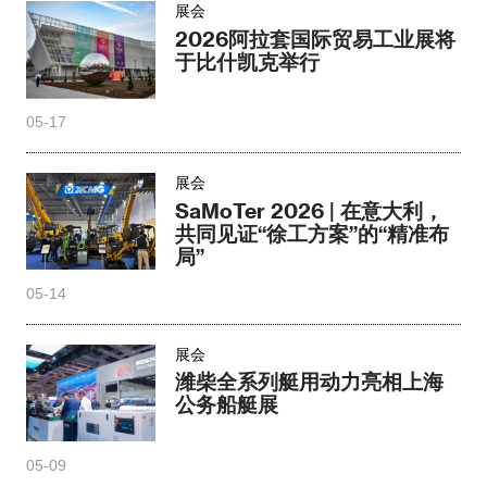
展会
2026阿拉套国际贸易工业展将
于比什凯克举行
05-17
展会
SaMoTer 2026 | 在意大利，
共同见证“徐工方案”的“精准布
局”
05-14
展会
潍柴全系列艇用动力亮相上海
公务船艇展
05-09