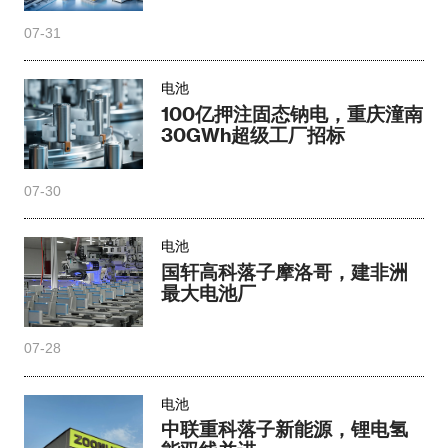
07-31
电池
100亿押注固态钠电，重庆潼南
30GWh超级工厂招标
07-30
电池
国轩高科落子摩洛哥，建非洲
最大电池厂
07-28
电池
中联重科落子新能源，锂电氢